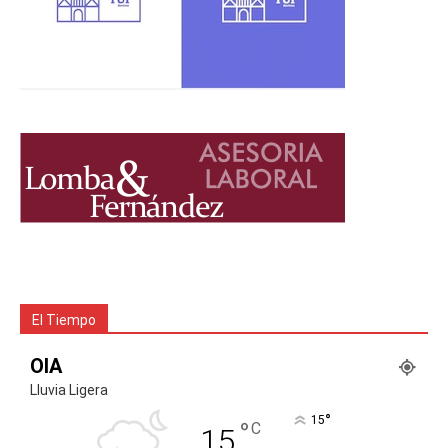
El Tiempo
OIA
Lluvia Ligera
°
15
°
C
15