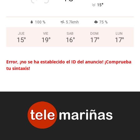
°
15
100 %
5.7kmh
75 %
JUE
VIE
SAB
DOM
LUN
15
°
19
°
16
°
17
°
17
°
Error, ¡no se ha establecido el ID del anuncio! ¡Comprueba
tu sintaxis!