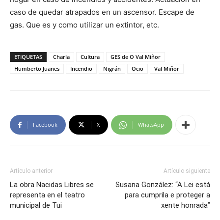
caso de quedar atrapados en un ascensor. Escape de
gas. Que es y como utilizar un extintor, etc.
ETIQUETAS
Charla
Cultura
GES de O Val Miñor
Humberto Juanes
Incendio
Nigrán
Ocio
Val Miñor
Facebook
X
WhatsApp
Artículo anterior
Artículo siguiente
La obra Nacidas Libres se
Susana González: “A Lei está
representa en el teatro
para cumprila e proteger a
municipal de Tui
xente honrada”