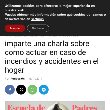
Utilizamos cookies para ofrecerte la mejor experiencia en
nuestra web.
Puedes obtener más información sobre qué cookies utilizamos o
Inicio
Cultura / Ocio
desactivarlas en
settings
.
Cultura / Ocio
Nigrán
Aceptar
Rechazar
El GES de O Val Miñor
imparte una charla sobre
como actuar en caso de
incendios y accidentes en el
hogar
Por
Redacción
-
16/11/2017