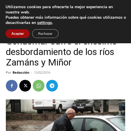
Utilizamos cookies para ofrecerte la mejor experiencia en
nuestra web.
Puedes obtener más información sobre qué cookies utilizamos o
Inicio
Gondomar
desactivarlas en
settings
.
Gondomar
Sucesos
Aceptar
Rechazar
Gondomar sufre el enésimo
desbordamiento de los ríos
Zamáns y Miñor
Por
Redacción
-
12/02/2016