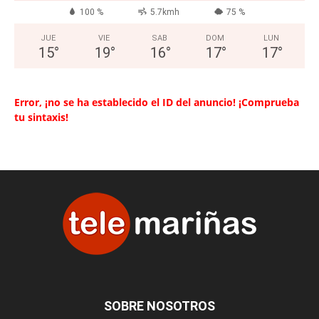
100 %
5.7kmh
75 %
JUE
VIE
SAB
DOM
LUN
15
°
19
°
16
°
17
°
17
°
Error, ¡no se ha establecido el ID del anuncio! ¡Comprueba
tu sintaxis!
SOBRE NOSOTROS