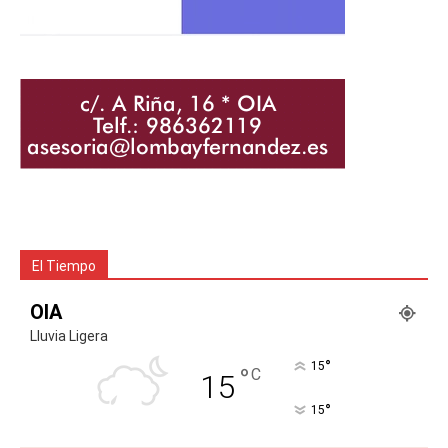
El Tiempo
OIA
Lluvia Ligera
°
15
°
C
15
°
15