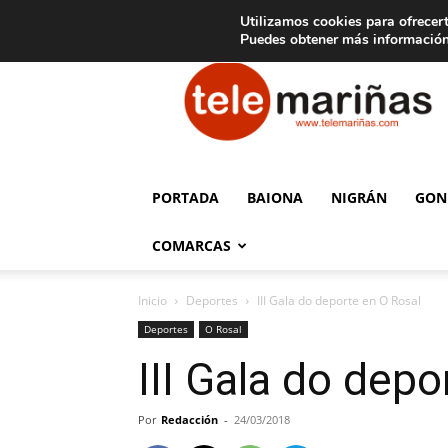
C
15
Aviso legal
Tarifas de publicidad
Oia
Utilizamos cookies para ofrecert
Puedes obtener más información
Telemariñas
PORTADA
BAIONA
NIGRÁN
GON
COMARCAS
Inicio
Deportes
III Gala do deporte en O Rosal
Deportes
O Rosal
III Gala do depo
Por
Redacción
-
24/03/2018