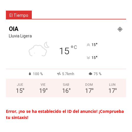
El Tiempo
OIA
Lluvia Ligera
°
15
°
C
15
°
15
100 %
5.7kmh
75 %
JUE
VIE
SAB
DOM
LUN
15
°
19
°
16
°
17
°
17
°
Error, ¡no se ha establecido el ID del anuncio! ¡Comprueba
tu sintaxis!