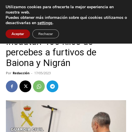
Utilizamos cookies para ofrecerte la mejor experiencia en
nuestra web.
Puedes obtener más información sobre qué cookies utilizamos o
Inicio
Baiona
desactivarlas en
settings
.
Baiona
Nigrán
Sucesos
Aceptar
Rechazar
Incautan 460 kilos de
percebes a furtivos de
Baiona y Nigrán
Por
Redacción
-
17/05/2023