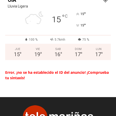
Lluvia Ligera
°
15
°
C
15
°
15
100 %
5.7kmh
75 %
JUE
VIE
SAB
DOM
LUN
15
°
19
°
16
°
17
°
17
°
Error, ¡no se ha establecido el ID del anuncio! ¡Comprueba
tu sintaxis!