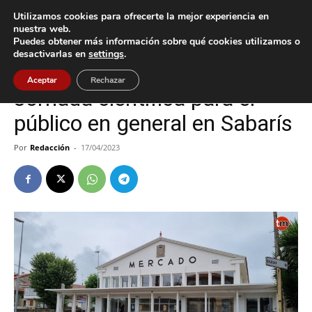
Utilizamos cookies para ofrecerte la mejor experiencia en
nuestra web.
Puedes obtener más información sobre qué cookies utilizamos o
Inicio
Baiona
desactivarlas en
settings
.
Baiona
Nigrán
Aceptar
Rechazar
Jornada científica para el
público en general en Sabarís
Por
Redacción
-
17/04/2023