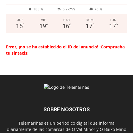
100 %
5.7kmh
75 %
JUE
VIE
SAB
DOM
LUN
15
°
19
°
16
°
17
°
17
°
Error, ¡no se ha establecido el ID del anuncio! ¡Comprueba
tu sintaxis!
SOBRE NOSOTROS
Telemariñas es un periódico digital que informa
diariamente de las comarcas de O Val Miñor y O Baixo Miño