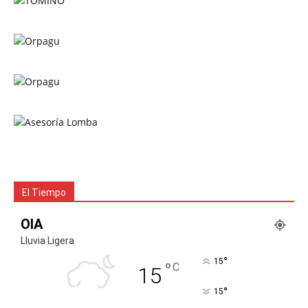
El Tiempo
OIA
Lluvia Ligera
°
15
°
C
15
°
15