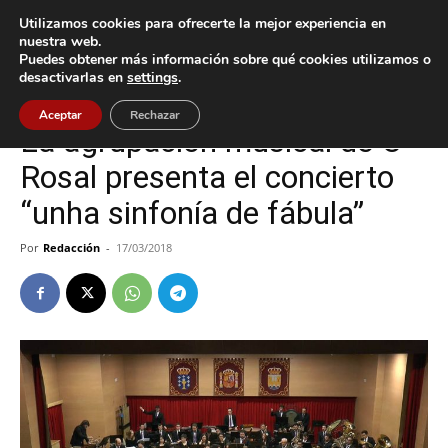
Utilizamos cookies para ofrecerte la mejor experiencia en
nuestra web.
Puedes obtener más información sobre qué cookies utilizamos o
Inicio
Cultura / Ocio
desactivarlas en
settings
.
Cultura / Ocio
O Rosal
Aceptar
Rechazar
La agrupación musical de O
Rosal presenta el concierto
“unha sinfonía de fábula”
Por
Redacción
-
17/03/2018