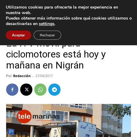
Utilizamos cookies para ofrecerte la mejor experiencia en
nuestra web.
Puedes obtener más información sobre qué cookies utilizamos o
Inicio
Nigrán
desactivarlas en
settings
.
Nigrán
Aceptar
Rechazar
La ITV móvil para
ciclomotores está hoy y
mañana en Nigrán
Por
Redacción
-
27/04/2017