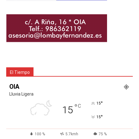
El Tiempo
OIA
Lluvia Ligera
°
15
°
C
15
°
15
100 %
5.7kmh
75 %