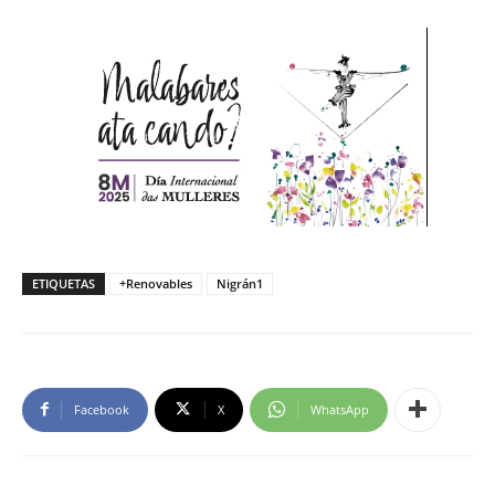
ETIQUETAS
+Renovables
Nigrán1
Facebook
X
WhatsApp