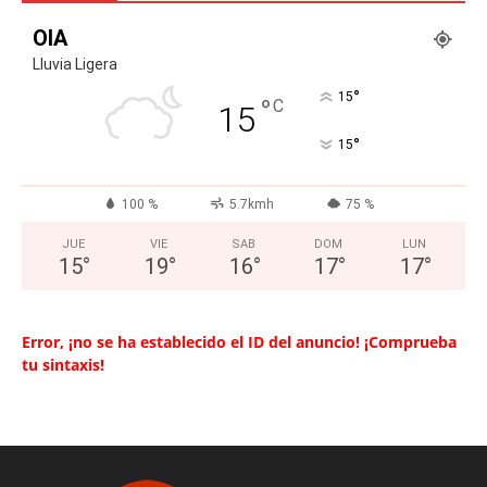
OIA
Lluvia Ligera
°
15
°
C
15
°
15
100 %
5.7kmh
75 %
JUE
VIE
SAB
DOM
LUN
15
°
19
°
16
°
17
°
17
°
Error, ¡no se ha establecido el ID del anuncio! ¡Comprueba
tu sintaxis!