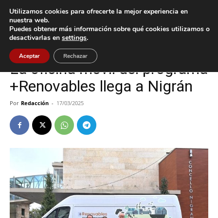
Utilizamos cookies para ofrecerte la mejor experiencia en
nuestra web.
Puedes obtener más información sobre qué cookies utilizamos o
Inicio
Nigrán
desactivarlas en
settings
.
Nigrán
Tecnología
Aceptar
Rechazar
La oficina móvil del programa
+Renovables llega a Nigrán
Por
Redacción
-
17/03/2025