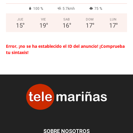
100 %
5.7kmh
75 %
JUE
VIE
SAB
DOM
LUN
15
°
19
°
16
°
17
°
17
°
Error, ¡no se ha establecido el ID del anuncio! ¡Comprueba
tu sintaxis!
SOBRE NOSOTROS