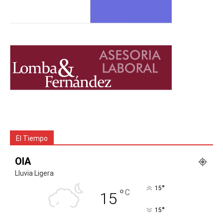
El Tiempo
OIA
Lluvia Ligera
°
15
°
C
15
°
15