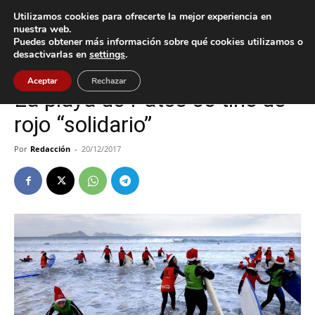
Utilizamos cookies para ofrecerte la mejor experiencia en
nuestra web.
Puedes obtener más información sobre qué cookies utilizamos o
Inicio
Cultura / Ocio
desactivarlas en
settings
.
Cultura / Ocio
Nigrán
Aceptar
Rechazar
La playa de Patos se tiñe de
rojo “solidario”
Por
Redacción
-
20/12/2017