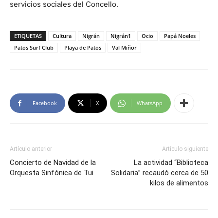
servicios sociales del Concello.
ETIQUETAS
Cultura
Nigrán
Nigrán1
Ocio
Papá Noeles
Patos Surf Club
Playa de Patos
Val Miñor
Facebook
X
WhatsApp
Artículo anterior
Artículo siguiente
Concierto de Navidad de la
La actividad “Biblioteca
Orquesta Sinfónica de Tui
Solidaria” recaudó cerca de 50
kilos de alimentos