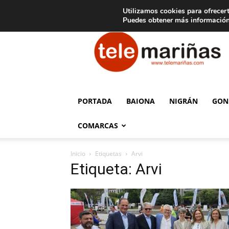
C
15
Aviso legal
Tarifas de publicidad
Oia
Utilizamos cookies para ofrecert
Puedes obtener más información
Telemariñas
PORTADA
BAIONA
NIGRÁN
GON
COMARCAS
Inicio
Etiquetas
Arvi
Etiqueta: Arvi