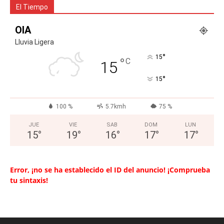
El Tiempo
OIA
Lluvia Ligera
°
15
°
C
15
°
15
100 %
5.7kmh
75 %
JUE
VIE
SAB
DOM
LUN
15
°
19
°
16
°
17
°
17
°
Error, ¡no se ha establecido el ID del anuncio! ¡Comprueba
tu sintaxis!