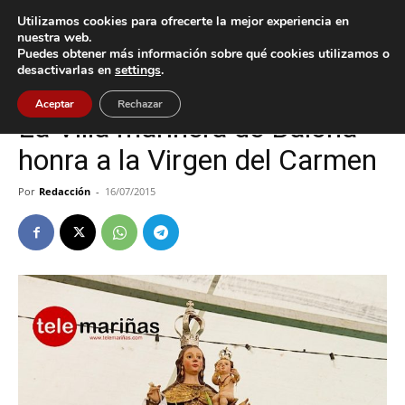
Utilizamos cookies para ofrecerte la mejor experiencia en
nuestra web.
Puedes obtener más información sobre qué cookies utilizamos o
Inicio
Baiona
desactivarlas en
settings
.
Baiona
Aceptar
Rechazar
La Villa marinera de Baiona
honra a la Virgen del Carmen
Por
Redacción
-
16/07/2015