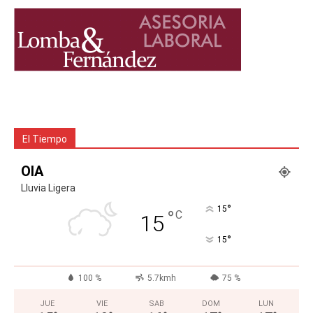
El Tiempo
OIA
Lluvia Ligera
°
15
°
C
15
°
15
100 %
5.7kmh
75 %
JUE
VIE
SAB
DOM
LUN