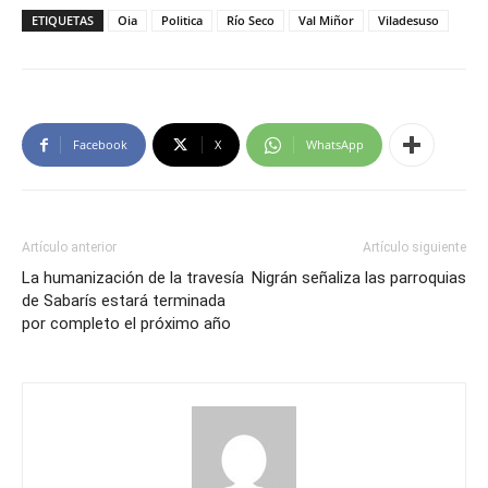
ETIQUETAS
Oia
Politica
Río Seco
Val Miñor
Viladesuso
Facebook
X
WhatsApp
Artículo anterior
Artículo siguiente
La humanización de la travesía
Nigrán señaliza las parroquias
de Sabarís estará terminada
por completo el próximo año