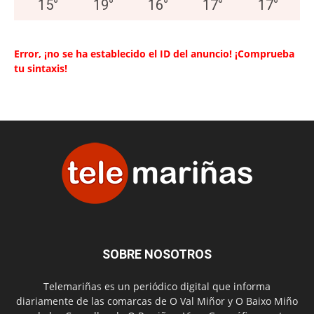
15
°
19
°
16
°
17
°
17
°
Error, ¡no se ha establecido el ID del anuncio! ¡Comprueba
tu sintaxis!
SOBRE NOSOTROS
Telemariñas es un periódico digital que informa
diariamente de las comarcas de O Val Miñor y O Baixo Miño