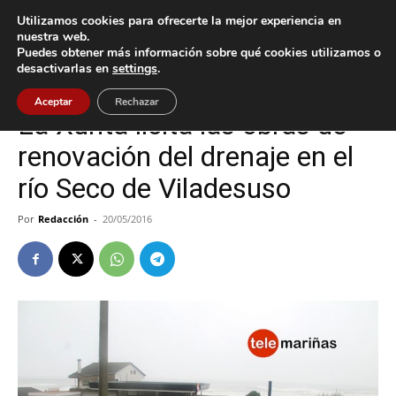
Utilizamos cookies para ofrecerte la mejor experiencia en
nuestra web.
Puedes obtener más información sobre qué cookies utilizamos o
Inicio
Oia
desactivarlas en
settings
.
Oia
Política
Aceptar
Rechazar
La Xunta licita las obras de
renovación del drenaje en el
río Seco de Viladesuso
Por
Redacción
-
20/05/2016