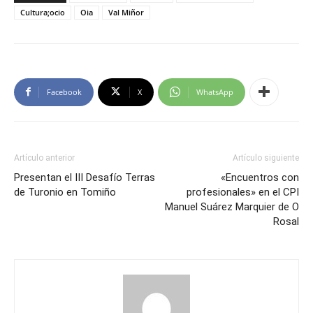
Cultura;ocio
Oia
Val Miñor
Facebook
X
WhatsApp
Artículo anterior
Artículo siguiente
Presentan el III Desafío Terras
«Encuentros con
de Turonio en Tomiño
profesionales» en el CPI
Manuel Suárez Marquier de O
Rosal