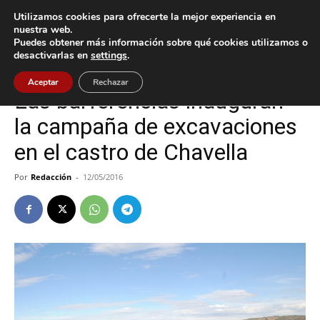
Utilizamos cookies para ofrecerte la mejor experiencia en
nuestra web.
Puedes obtener más información sobre qué cookies utilizamos o
Inicio
Cultura / Ocio
desactivarlas en
settings
.
Cultura / Ocio
Oia
Aceptar
Rechazar
Las barferencias inauguran
la campaña de excavaciones
en el castro de Chavella
Por
Redacción
-
12/05/2016