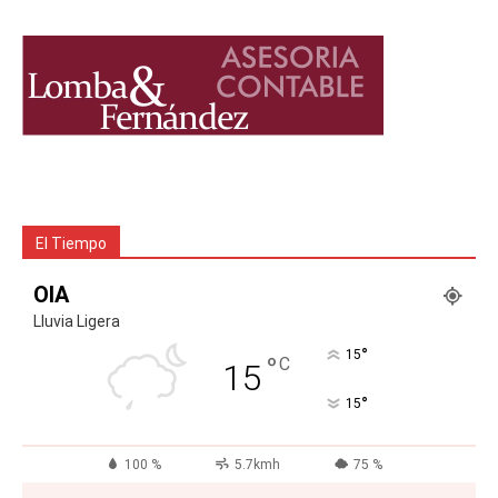
El Tiempo
OIA
Lluvia Ligera
°
15
°
C
15
°
15
100 %
5.7kmh
75 %