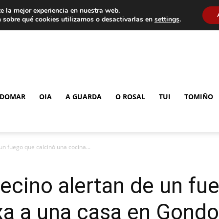
e la mejor experiencia en nuestra web.
 sobre qué cookies utilizamos o desactivarlas en
settings
.
DOMAR
OIA
A GUARDA
O ROSAL
TUI
TOMIÑO
un fuego que calcinó una cocina...
vecino alertan de un fu
xa a una casa en Gond