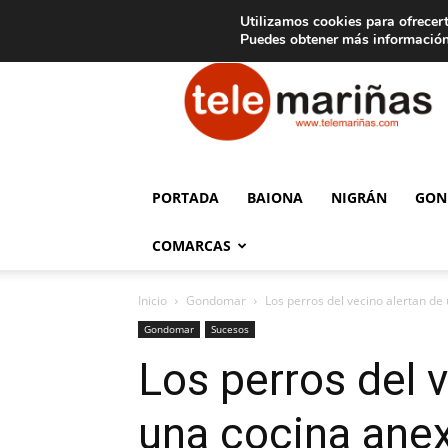
C
15
Aviso legal
Tarifas de publicidad
Oia
Utilizamos cookies para ofrecert
Puedes obtener más información
Telemariñas
PORTADA
BAIONA
NIGRÁN
GON
COMARCAS
Inicio
Gondomar
Los perros del vecino alertan de 
Gondomar
Sucesos
Los perros del 
una cocina ane