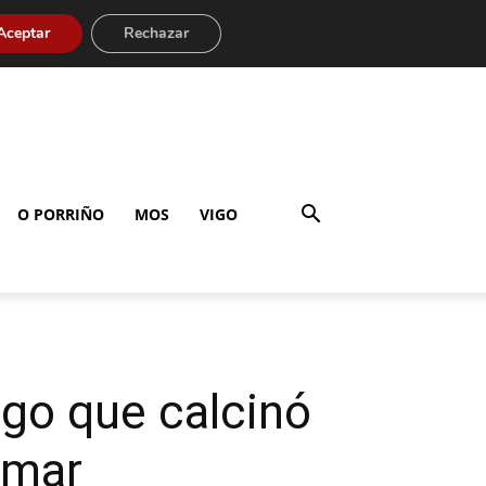
Aceptar
Rechazar
O PORRIÑO
MOS
VIGO
ego que calcinó
omar