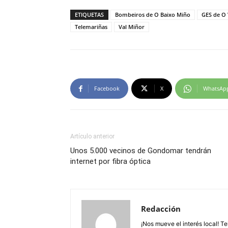
ETIQUETAS
Bombeiros de O Baixo Miño
GES de O 
Telemariñas
Val Miñor
Facebook
X
WhatsAp
Artículo anterior
Unos 5.000 vecinos de Gondomar tendrán
internet por fibra óptica
Redacción
¡Nos mueve el interés local! T