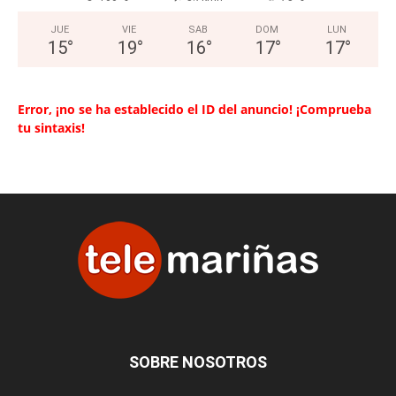
JUE
VIE
SAB
DOM
LUN
15
°
19
°
16
°
17
°
17
°
Error, ¡no se ha establecido el ID del anuncio! ¡Comprueba
tu sintaxis!
SOBRE NOSOTROS