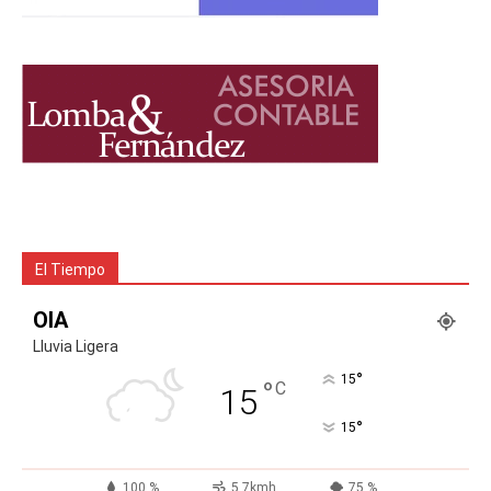
El Tiempo
OIA
Lluvia Ligera
°
15
°
C
15
°
15
100 %
5.7kmh
75 %