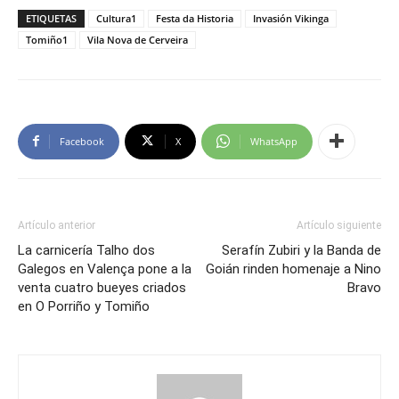
ETIQUETAS
Cultura1
Festa da Historia
Invasión Vikinga
Tomiño1
Vila Nova de Cerveira
Facebook
X
WhatsApp
Artículo anterior
Artículo siguiente
La carnicería Talho dos
Serafín Zubiri y la Banda de
Galegos en Valença pone a la
Goián rinden homenaje a Nino
venta cuatro bueyes criados
Bravo
en O Porriño y Tomiño