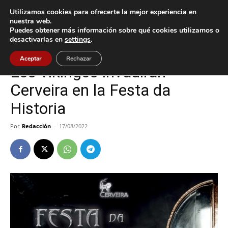
Utilizamos cookies para ofrecerte la mejor experiencia en
nuestra web.
Puedes obtener más información sobre qué cookies utilizamos o
Inicio
Cultura / Ocio
desactivarlas en
settings
.
Cultura / Ocio
Tomiño
Aceptar
Rechazar
Los vikingos invadirán
Cerveira en la Festa da
Historia
Por
Redacción
-
17/08/2022