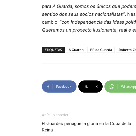
para A Guarda, somos os únicos que podemos
sentido dos seus socios nacionalistas”
. Nes
cambio: “
con independencia das ideas políti
Queremos un proxecto ilusionante, real e e
ETIQUETAS
A Guarda
PP da Guarda
Roberto C
Facebook
X
WhatsAp
Artículo anterior
El Guardés persigue la gloria en la Copa de la
Reina