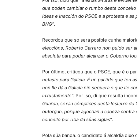
Por iso, dixo que “
a estas alturas é eviden
que poden cambiar o rumbo deste concello c
ideas e inacción do PSOE e a protesta e as
BNG”
.
Recordou que só será posible cunha maioría
eleccións, Roberto Carrero non puido ser a
absoluta para poder alcanzar o Goberno local
Por último, criticou que o PSOE, que é o par
nefasto para Galicia. É un partido que ten a
non lle dá a Galicia nin sequera o que lle c
inxustamente”.
Por iso, di que resulta inco
Guarda, sexan cómplices desta lesleixo do
outorgan, porque agochan a cabeza contra 
concello por riba da súas siglas”
.
Pola súa banda, o candidato á alcaldía dixo 