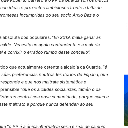
te que Roberto Carrero e o PP da Guarda son os únicos
on ideas e proxectos ambiciosos fronte á falta de
 promesas incumpridas do seu socio Anxo Baz e o
 absoluta dos populares. “
En 2019, malia gañar as
lcalde. Necesita un apoio contundente e a maioría
 e corrixir o errático rumbo deste concello”.
tido que actualmente ostenta a alcaldía da Guarda, “
é
s súas preferencias noutros territorios de España, que
orresponde e que nos maltrata sistemática e
mprensible “
que os alcaldes socialistas, tamén o da
 Goberno central coa nosa comunidade, porque calan e
este maltrato e porque nunca defenden ao seu
que “
o PP é a única alternativa seria e real de cambio