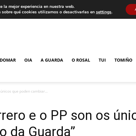
e la mejor experiencia en nuestra web.
 sobre qué cookies utilizamos o desactivarlas en
settings
.
DOMAR
OIA
A GUARDA
O ROSAL
TUI
TOMIÑO
s únicos que poden cambiar...
rrero e o PP son os ún
o da Guarda”