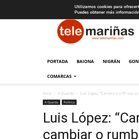
C
15
Aviso legal
Tarifas de publicidad
Oia
Utilizamos cookies para ofrecert
Puedes obtener más información
Telemariñas
PORTADA
BAIONA
NIGRÁN
GON
COMARCAS
Inicio
A Guarda
Luis López: “Carrero e o PP son o
A Guarda
Política
Luis López: “Ca
cambiar o rumb