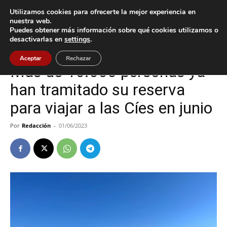
Utilizamos cookies para ofrecerte la mejor experiencia en
nuestra web.
Puedes obtener más información sobre qué cookies utilizamos o
Inicio
Baiona
desactivarlas en
settings
.
Baiona
Cultura / Ocio
Aceptar
Rechazar
Más de 16.000 personas ya
han tramitado su reserva
para viajar a las Cíes en junio
Por
Redacción
-
01/06/2023