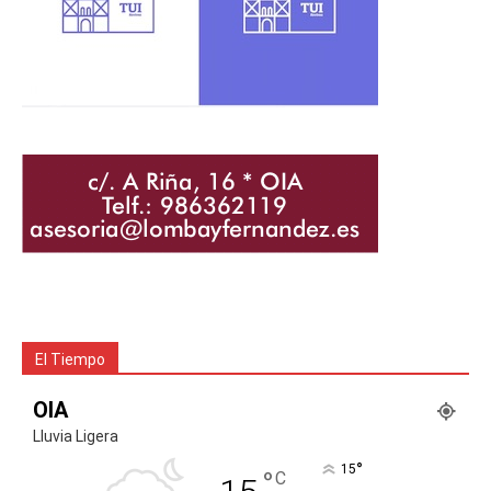
El Tiempo
OIA
Lluvia Ligera
°
15
°
C