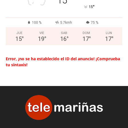
15
°
15
100 %
5.7kmh
75 %
JUE
VIE
SAB
DOM
LUN
15
°
19
°
16
°
17
°
17
°
Error, ¡no se ha establecido el ID del anuncio! ¡Comprueba
tu sintaxis!