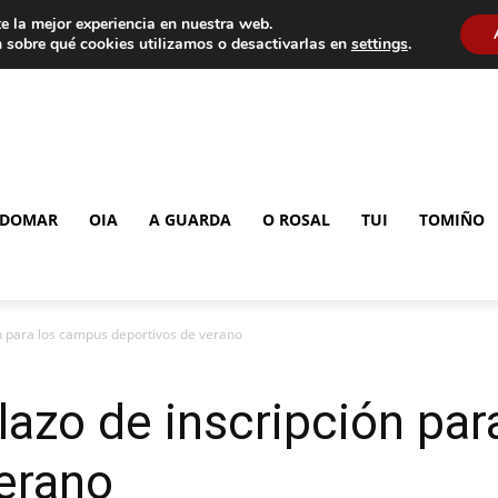
e la mejor experiencia en nuestra web.
 sobre qué cookies utilizamos o desactivarlas en
settings
.
DOMAR
OIA
A GUARDA
O ROSAL
TUI
TOMIÑO
ón para los campus deportivos de verano
plazo de inscripción pa
erano