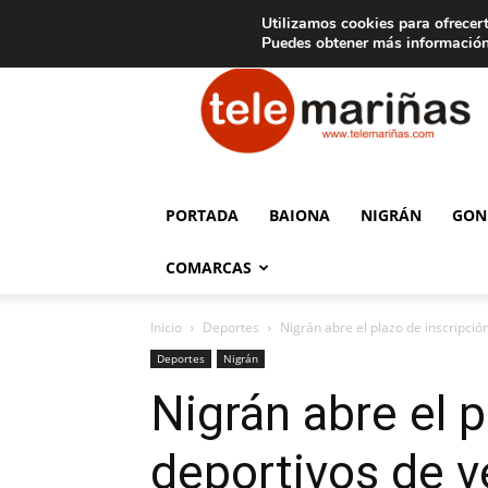
C
15
Aviso legal
Tarifas de publicidad
Oia
Utilizamos cookies para ofrecert
Puedes obtener más información
Telemariñas
PORTADA
BAIONA
NIGRÁN
GON
COMARCAS
Inicio
Deportes
Nigrán abre el plazo de inscripci
Deportes
Nigrán
Nigrán abre el 
deportivos de v