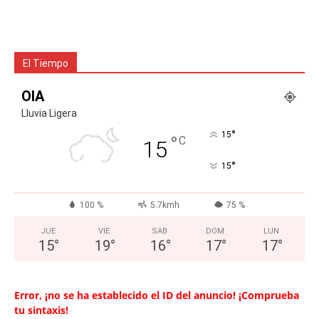
El Tiempo
OIA
Lluvia Ligera
°
15
°
C
15
°
15
100 %
5.7kmh
75 %
JUE
VIE
SAB
DOM
LUN
15
°
19
°
16
°
17
°
17
°
Error, ¡no se ha establecido el ID del anuncio! ¡Comprueba
tu sintaxis!