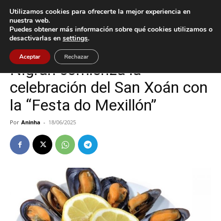
Utilizamos cookies para ofrecerte la mejor experiencia en
nuestra web.
Puedes obtener más información sobre qué cookies utilizamos o
Inicio
Cultura / Ocio
desactivarlas en
settings
.
Cultura / Ocio
Nigrán
Aceptar
Rechazar
Nigrán comienza la
celebración del San Xoán con
la “Festa do Mexillón”
Por
Aninha
-
18/06/2025