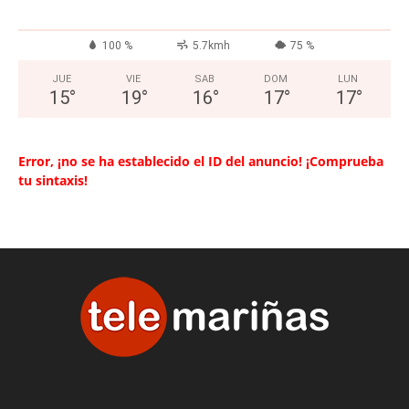
100 %
5.7kmh
75 %
JUE
VIE
SAB
DOM
LUN
15
°
19
°
16
°
17
°
17
°
Error, ¡no se ha establecido el ID del anuncio! ¡Comprueba
tu sintaxis!