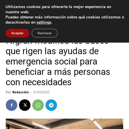
Utilizamos cookies para ofrecerte la mejor experiencia en
nuestra web.
Puedes obtener más información sobre qué cookies utilizamos o
Inicio
Nigrán
desactivarlas en
settings
.
Nigrán
Aceptar
Rechazar
Nigrán modifica las bases
que rigen las ayudas de
emergencia social para
beneficiar a más personas
con necesidades
Por
Redacción
-
01/03/2022