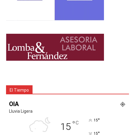
El Tiempo
OIA
Lluvia Ligera
°
15
°
C
15
°
15