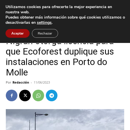
Utilizamos cookies para ofrecerte la mejor experiencia en
nuestra web.
Puedes obtener más información sobre qué cookies utilizamos o
Inicio
Nigrán
desactivarlas en
settings
.
Nigrán
Aceptar
Rechazar
Nigrán otorga licencia para
que Ecoforest duplique sus
instalaciones en Porto do
Molle
Por
Redacción
-
11/06/2023