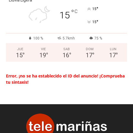
Lluvia Ligera
°
15
°
C
15
°
15
100 %
5.7kmh
75 %
JUE
VIE
SAB
DOM
LUN
15
°
19
°
16
°
17
°
17
°
Error, ¡no se ha establecido el ID del anuncio! ¡Comprueba
tu sintaxis!