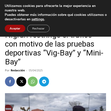
Utilizamos cookies para ofrecerte la mejor experiencia en
nuestra web.
Puedes obtener más información sobre qué cookies utilizamos o
Inicio
Deportes
desactivarlas en
settings
.
Deportes
Nigrán
Aceptar
Rechazar
Nigrán restringe el tráfico
con motivo de las pruebas
deportivas “Vig-Bay” y “Mini-
Bay”
Por
Redacción
-
05/04/2025