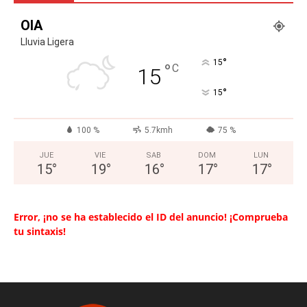
OIA
Lluvia Ligera
°
15
°
C
15
°
15
100 %
5.7kmh
75 %
JUE
VIE
SAB
DOM
LUN
15
°
19
°
16
°
17
°
17
°
Error, ¡no se ha establecido el ID del anuncio! ¡Comprueba
tu sintaxis!