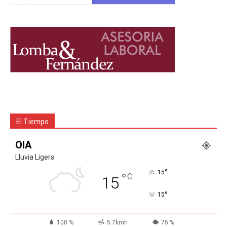
El Tiempo
OIA
Lluvia Ligera
°
15
°
C
15
°
15
100 %
5.7kmh
75 %