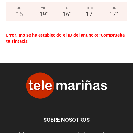
JUE
VIE
SAB
DOM
LUN
15
°
19
°
16
°
17
°
17
°
Error, ¡no se ha establecido el ID del anuncio! ¡Comprueba
tu sintaxis!
SOBRE NOSOTROS