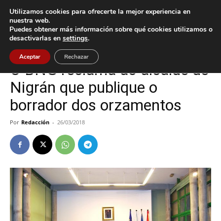
Utilizamos cookies para ofrecerte la mejor experiencia en
nuestra web.
Puedes obtener más información sobre qué cookies utilizamos o
Inicio
Nigrán
desactivarlas en
settings
.
Nigrán
Política
Aceptar
Rechazar
O BNG reclama ao alcalde de
Nigrán que publique o
borrador dos orzamentos
Por
Redacción
-
26/03/2018