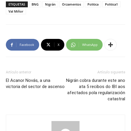
ETIQUETAS
BNG
Nigrán
Orzamentos
Politica
Politica1
Val Miñor
Facebook
X
WhatsApp
Artículo anterior
Artículo siguiente
El Acanor Novás, a una
Nigrán cobra durante este ano
victoria del sector de ascenso
ata 5 recibos do IBI aos
afectados pola regularización
catastral