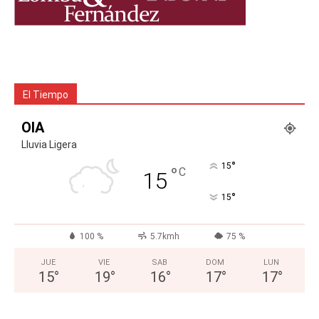
El Tiempo
OIA
Lluvia Ligera
°
15
°
C
15
°
15
100 %
5.7kmh
75 %
JUE
VIE
SAB
DOM
LUN
15
°
19
°
16
°
17
°
17
°