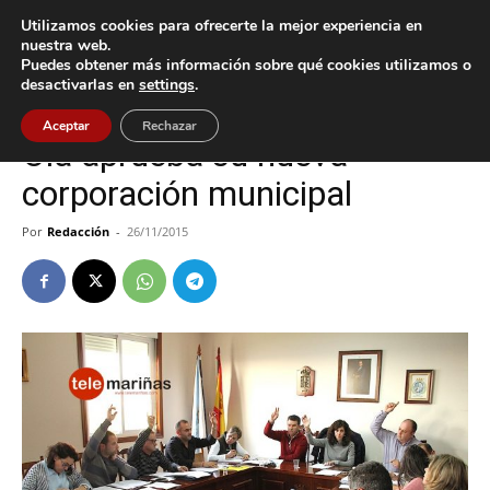
Utilizamos cookies para ofrecerte la mejor experiencia en
nuestra web.
Puedes obtener más información sobre qué cookies utilizamos o
Inicio
Oia
desactivarlas en
settings
.
Oia
Aceptar
Rechazar
Oia aprueba su nueva
corporación municipal
Por
Redacción
-
26/11/2015