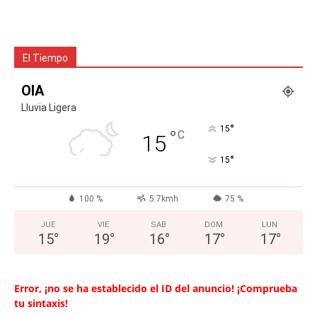
El Tiempo
OIA
Lluvia Ligera
°
15
°
C
15
°
15
100 %
5.7kmh
75 %
JUE
VIE
SAB
DOM
LUN
15
°
19
°
16
°
17
°
17
°
Error, ¡no se ha establecido el ID del anuncio! ¡Comprueba
tu sintaxis!