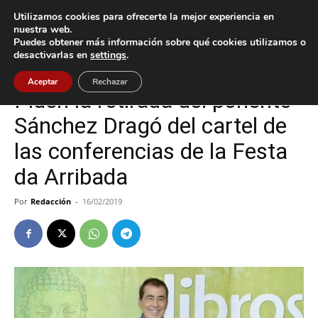
Utilizamos cookies para ofrecerte la mejor experiencia en
nuestra web.
Puedes obtener más información sobre qué cookies utilizamos o
Inicio
Baiona
desactivarlas en
settings
.
Baiona
Política
Aceptar
Rechazar
Piden la retirada del ponente
Sánchez Dragó del cartel de
las conferencias de la Festa
da Arribada
Por
Redacción
-
16/02/2019