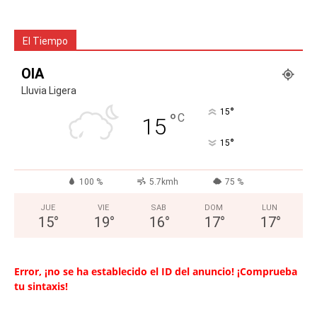
El Tiempo
OIA
Lluvia Ligera
°
15
°
C
15
°
15
100 %
5.7kmh
75 %
JUE
VIE
SAB
DOM
LUN
15
°
19
°
16
°
17
°
17
°
Error, ¡no se ha establecido el ID del anuncio! ¡Comprueba
tu sintaxis!