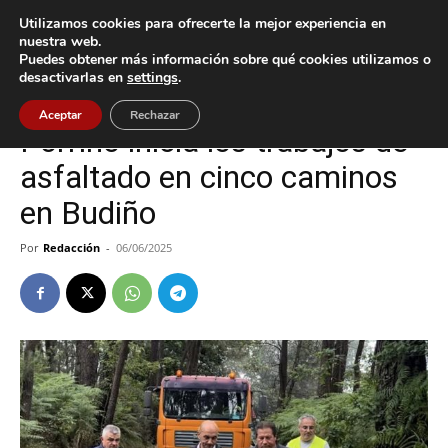
Utilizamos cookies para ofrecerte la mejor experiencia en
nuestra web.
Puedes obtener más información sobre qué cookies utilizamos o
Inicio
O Porriño
desactivarlas en
settings
.
O Porriño
Aceptar
Rechazar
Porriño inicia los trabajos de
asfaltado en cinco caminos
en Budiño
Por
Redacción
-
06/06/2025