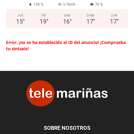
100 %
5.7kmh
75 %
JUE
VIE
SAB
DOM
LUN
15
°
19
°
16
°
17
°
17
°
Error, ¡no se ha establecido el ID del anuncio! ¡Comprueba
tu sintaxis!
SOBRE NOSOTROS