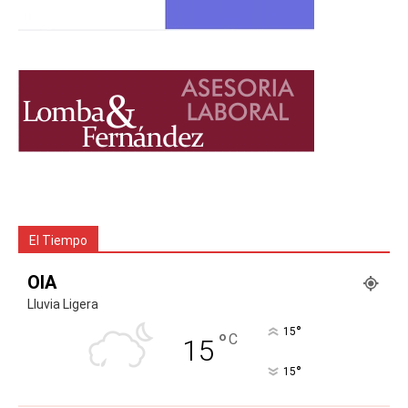
El Tiempo
OIA
Lluvia Ligera
°
15
°
C
15
°
15