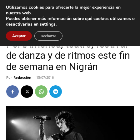
Utilizamos cookies para ofrecerte la mejor experiencia en
nuestra web.
Puedes obtener más información sobre qué cookies utilizamos o
Inicio
Cultura / Ocio
desactivarlas en
settings
.
Cultura / Ocio
Nigrán
Aceptar
Rechazar
PortAmérica, teatro, festival
de danza y de ritmos este fin
de semana en Nigrán
Por
Redacción
-
15/07/2016