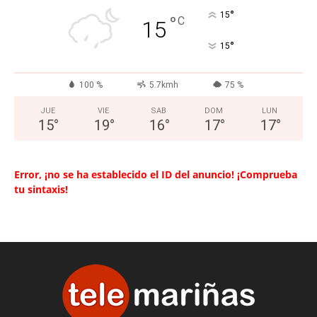
°
15
°
C
15
°
15
100 %
5.7kmh
75 %
JUE
VIE
SAB
DOM
LUN
15
°
19
°
16
°
17
°
17
°
Error, ¡no se ha establecido el ID del anuncio! ¡Comprueba
tu sintaxis!