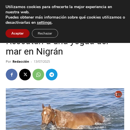
Utilizamos cookies para ofrecerte la mejor experiencia en
nuestra web.
Puedes obtener más información sobre qué cookies utilizamos o
Inicio
Nigrán
desactivarlas en
settings
.
Nigrán
Sucesos
Aceptar
Rechazar
Rescatan a una yegua del
mar en Nigrán
Por
Redacción
-
13/07/2025