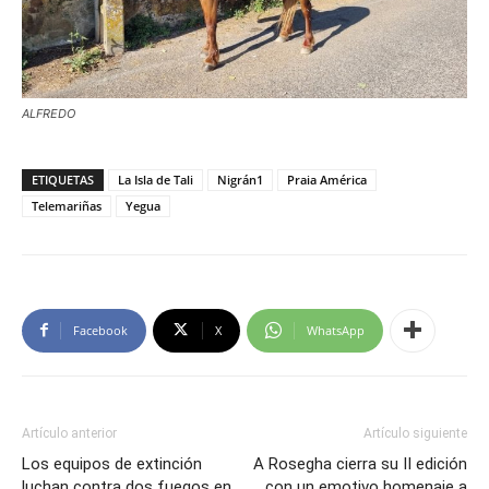
ALFREDO
ETIQUETAS
La Isla de Tali
Nigrán1
Praia América
Telemariñas
Yegua
Facebook
X
WhatsApp
Artículo anterior
Artículo siguiente
Los equipos de extinción
A Rosegha cierra su II edición
luchan contra dos fuegos en
con un emotivo homenaje a