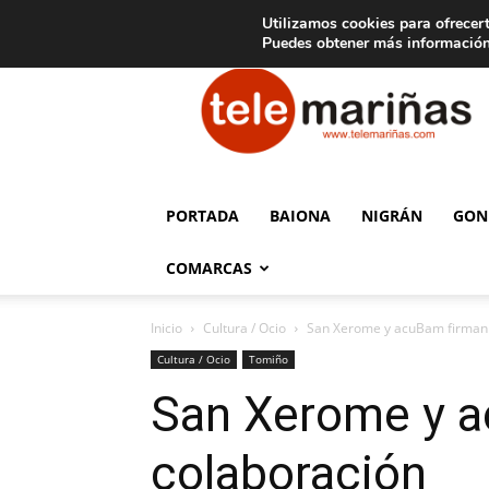
C
15
Aviso legal
Tarifas de publicidad
Oia
Utilizamos cookies para ofrecert
Puedes obtener más información
Telemariñas
PORTADA
BAIONA
NIGRÁN
GON
COMARCAS
Inicio
Cultura / Ocio
San Xerome y acuBam firman 
Cultura / Ocio
Tomiño
San Xerome y a
colaboración