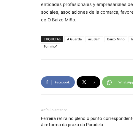
entidades profesionales y empresariales del
sociales, asociaciones de la comarca, favore
de O Baixo Miño.
ETIQUETAS
A Guarda
acuBam
Baixo Miño
M
Tomiño1
Facebook
X
WhatsAp
Artículo anterior
Ferreira retira no pleno o punto correspondent
á reforma da praza da Paradela