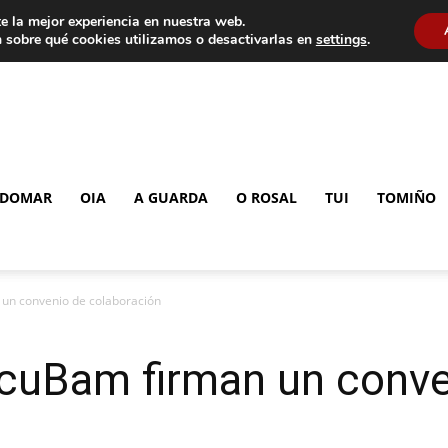
e la mejor experiencia en nuestra web.
 sobre qué cookies utilizamos o desactivarlas en
settings
.
DOMAR
OIA
A GUARDA
O ROSAL
TUI
TOMIÑO
un convenio de colaboración
cuBam firman un conve