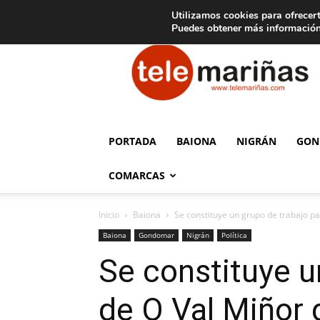
C
15
Aviso legal
Tarifas de publicidad
Oia
Utilizamos cookies para ofrecert
Puedes obtener más información
Telemariñas
PORTADA
BAIONA
NIGRÁN
GON
COMARCAS
Inicio
Baiona
Se constituye un grupo de trabajo par
Baiona
Gondomar
Nigrán
Política
Se constituye u
de O Val Miñor 