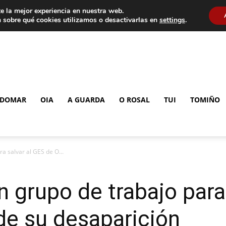
e la mejor experiencia en nuestra web.
 sobre qué cookies utilizamos o desactivarlas en
settings
.
DOMAR
OIA
A GUARDA
O ROSAL
TUI
TOMIÑO
a salvar al GES de O...
n grupo de trabajo para
de su desaparición