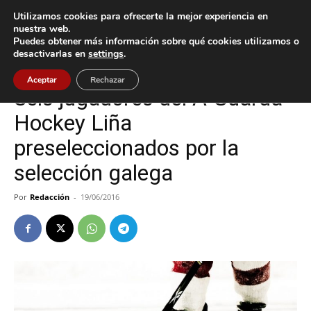
Utilizamos cookies para ofrecerte la mejor experiencia en
nuestra web.
Puedes obtener más información sobre qué cookies utilizamos o
Inicio
A Guarda
desactivarlas en
settings
.
A Guarda
Deportes
Aceptar
Rechazar
Seis jugadores del A Guarda
Hockey Liña
preseleccionados por la
selección galega
Por
Redacción
-
19/06/2016