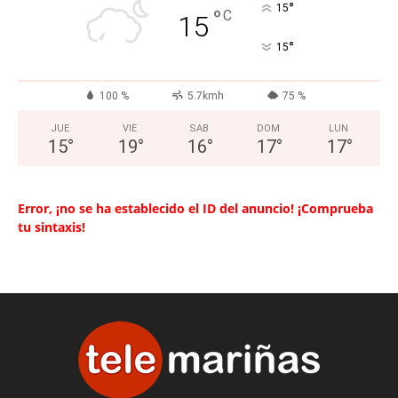
°
15
°
C
15
°
15
100 %
5.7kmh
75 %
JUE
VIE
SAB
DOM
LUN
15
°
19
°
16
°
17
°
17
°
Error, ¡no se ha establecido el ID del anuncio! ¡Comprueba
tu sintaxis!