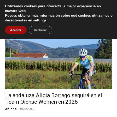
Utilizamos cookies para ofrecerte la mejor experiencia en
nuestra web.
Puedes obtener más información sobre qué cookies utilizamos o
Inicio
Etiquetas
Alicia Borrego
desactivarlas en
settings
.
Etiqueta: Alicia Borrego
Aceptar
Rechazar
La andaluza Alicia Borrego seguirá en el
Team Oiense Women en 2026
Aninha
-
06/05/2026