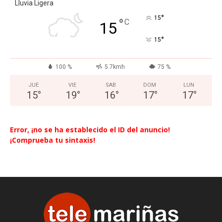
Lluvia Ligera
°
15
°
C
15
°
15
100 %
5.7kmh
75 %
JUE
VIE
SAB
DOM
LUN
15
°
19
°
16
°
17
°
17
°
Error, ¡no se ha establecido el ID del anuncio!
¡Comprueba tu sintaxis!