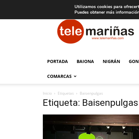
C
15
Aviso legal
Tarifas de publicidad
Oia
Utilizamos cookies para ofrecert
Puedes obtener más información
Telemariñas
PORTADA
BAIONA
NIGRÁN
GON
COMARCAS
Inicio
Etiquetas
Baisenpulgas
Etiqueta: Baisenpulgas