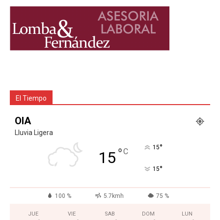
El Tiempo
OIA
Lluvia Ligera
°
15
°
C
15
°
15
100 %
5.7kmh
75 %
JUE
VIE
SAB
DOM
LUN