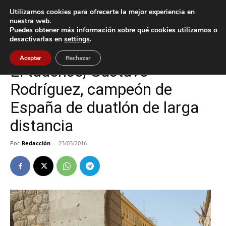
Utilizamos cookies para ofrecerte la mejor experiencia en
nuestra web.
Puedes obtener más información sobre qué cookies utilizamos o
Inicio
Deportes
desactivarlas en
settings
.
Deportes
Tui
Aceptar
Rechazar
El tudense, Gustavo
Rodríguez, campeón de
España de duatlón de larga
distancia
Por
Redacción
-
23/03/2016