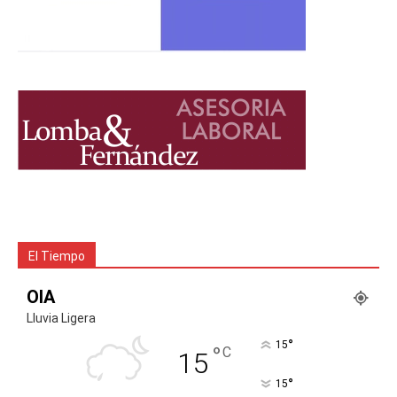
El Tiempo
OIA
Lluvia Ligera
°
15
°
C
15
°
15