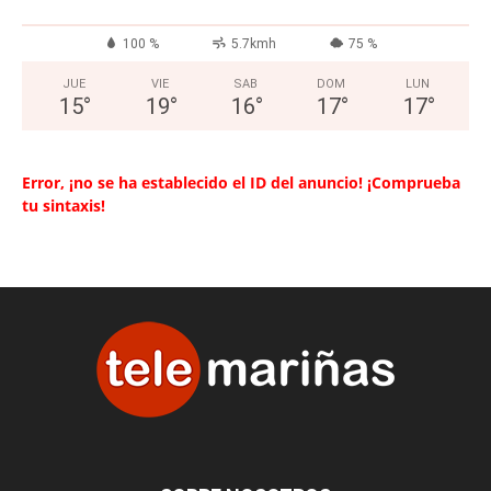
100 %
5.7kmh
75 %
JUE
VIE
SAB
DOM
LUN
15
°
19
°
16
°
17
°
17
°
Error, ¡no se ha establecido el ID del anuncio! ¡Comprueba
tu sintaxis!