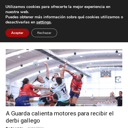
Utilizamos cookies para ofrecerte la mejor experiencia en
nuestra web.
Puedes obtener más información sobre qué cookies utilizamos o
Inicio
Etiquetas
Conservas Orbe Rubensa Bm Porriño
desactivarlas en
settings
.
Etiqueta: Conservas Orbe Rubensa
Aceptar
Rechazar
Bm Porriño
A Guarda calienta motores para recibir el
derbi gallego