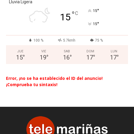
Lluvia Ligera
°
15
°
C
15
°
15
100 %
5.7kmh
75 %
JUE
VIE
SAB
DOM
LUN
15
°
19
°
16
°
17
°
17
°
Error, ¡no se ha establecido el ID del anuncio!
¡Comprueba tu sintaxis!