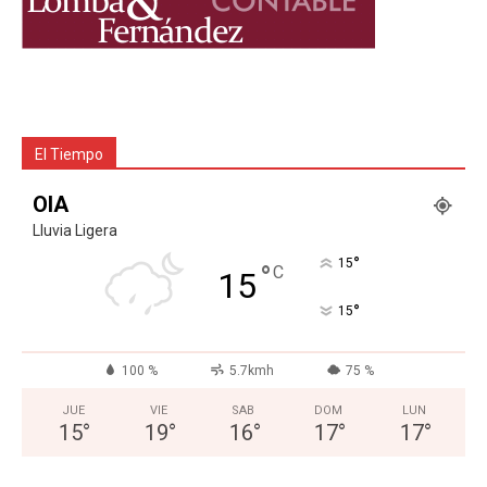
El Tiempo
OIA
Lluvia Ligera
°
15
°
C
15
°
15
100 %
5.7kmh
75 %
JUE
VIE
SAB
DOM
LUN
15
°
19
°
16
°
17
°
17
°