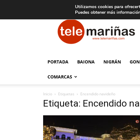
C
15
Aviso legal
Tarifas de publicidad
Oia
Utilizamos cookies para ofrecert
Puedes obtener más información
Telemariñas
PORTADA
BAIONA
NIGRÁN
GON
COMARCAS
Inicio
Etiquetas
Encendido navideño
Etiqueta: Encendido n