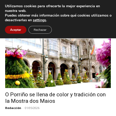
Utilizamos cookies para ofrecerte la mejor experiencia en
nuestra web.
Puedes obtener más información sobre qué cookies utilizamos o
Inicio
Etiquetas
Festa dos Maios
desactivarlas en
settings
.
Etiqueta: Festa dos Maios
Aceptar
Rechazar
O Porriño se llena de color y tradición con
la Mostra dos Maios
Redacción
-
01/05/2026