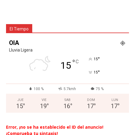
El Tiempo
OIA
Lluvia Ligera
°
15
°
C
15
°
15
100 %
5.7kmh
75 %
JUE
VIE
SAB
DOM
LUN
15
°
19
°
16
°
17
°
17
°
Error, ¡no se ha establecido el ID del anuncio!
¡Comprueba tu sintaxis!