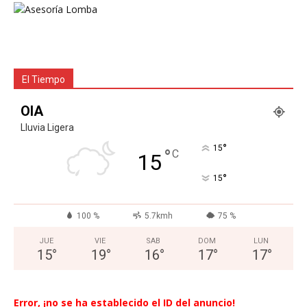
El Tiempo
OIA
Lluvia Ligera
°
15
°
C
15
°
15
100 %
5.7kmh
75 %
JUE
VIE
SAB
DOM
LUN
15
°
19
°
16
°
17
°
17
°
Error, ¡no se ha establecido el ID del anuncio!