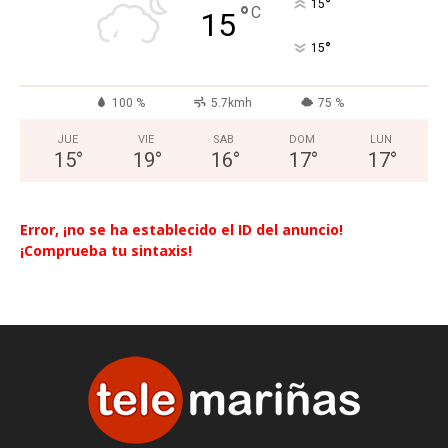
°
15
°
C
15
°
15
100 %
5.7kmh
75 %
JUE
VIE
SAB
DOM
LUN
15
°
19
°
16
°
17
°
17
°
Error, ¡no se ha establecido el ID del anuncio!
¡Comprueba tu sintaxis!