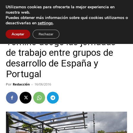
Utilizamos cookies para ofrecerte la mejor experiencia en
nuestra web.
Puedes obtener más información sobre qué cookies utilizamos o
Inicio
Política
desactivarlas en
settings
.
Política
Tomiño
Aceptar
Rechazar
Tomiño acoge las jornadas
de trabajo entre grupos de
desarrollo de España y
Portugal
Por
Redacción
-
16/06/2016