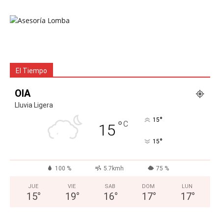
El Tiempo
OIA
Lluvia Ligera
°
15
°
C
15
°
15
100 %
5.7kmh
75 %
JUE
VIE
SAB
DOM
LUN
15
°
19
°
16
°
17
°
17
°