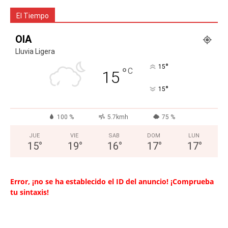
El Tiempo
OIA
Lluvia Ligera
°
15
°
C
15
°
15
100 %
5.7kmh
75 %
JUE
VIE
SAB
DOM
LUN
15
°
19
°
16
°
17
°
17
°
Error, ¡no se ha establecido el ID del anuncio! ¡Comprueba
tu sintaxis!