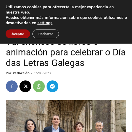
Utilizamos cookies para ofrecerte la mejor experiencia en
nuestra web.
Puedes obtener más información sobre qué cookies utilizamos o
Inicio
Cultura / Ocio
desactivarlas en
settings
.
Cultura / Ocio
Tui
Aceptar
Rechazar
Tui énchese de libros e
animación para celebrar o Día
das Letras Galegas
Por
Redacción
-
15/05/2023