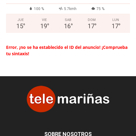
100 %
5.7kmh
75 %
JUE
VIE
SAB
DOM
LUN
15
°
19
°
16
°
17
°
17
°
Error, ¡no se ha establecido el ID del anuncio! ¡Comprueba
tu sintaxis!
SOBRE NOSOTROS