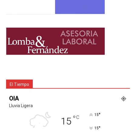
El Tiempo
OIA
Lluvia Ligera
°
15
°
C
15
°
15