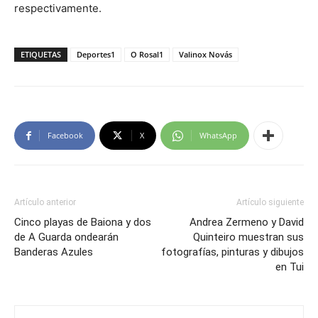
respectivamente.
ETIQUETAS
Deportes1
O Rosal1
Valinox Novás
Facebook
X
WhatsApp
Artículo anterior
Artículo siguiente
Cinco playas de Baiona y dos
Andrea Zermeno y David
de A Guarda ondearán
Quinteiro muestran sus
Banderas Azules
fotografías, pinturas y dibujos
en Tui