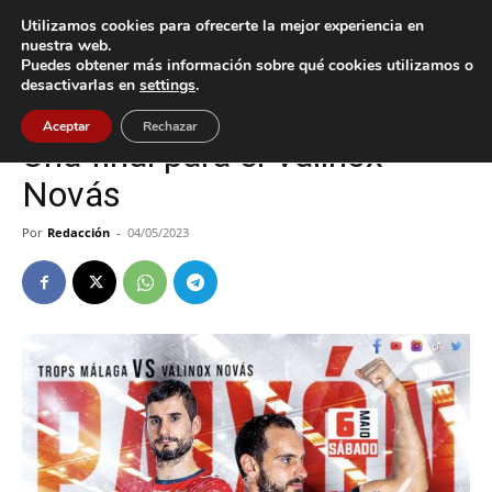
Utilizamos cookies para ofrecerte la mejor experiencia en
nuestra web.
Puedes obtener más información sobre qué cookies utilizamos o
Inicio
Deportes
desactivarlas en
settings
.
Deportes
O Rosal
Aceptar
Rechazar
Una final para el Valinox
Novás
Por
Redacción
-
04/05/2023