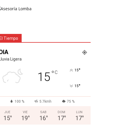
El Tiempo
OIA
Lluvia Ligera
°
15
°
C
15
°
15
100 %
5.7kmh
75 %
JUE
VIE
SAB
DOM
LUN
15
°
19
°
16
°
17
°
17
°