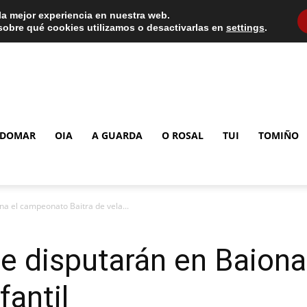
la mejor experiencia en nuestra web.
obre qué cookies utilizamos o desactivarlas en
settings
.
DOMAR
OIA
A GUARDA
O ROSAL
TUI
TOMIÑO
na el campeonato Baitra de vela...
se disputarán en Baion
fantil