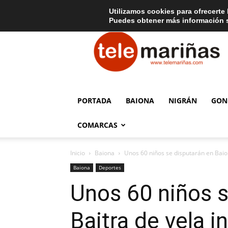
C
15
Aviso legal
Tarifas de publicidad
Oia
Utilizamos cookies para ofrecerte 
Puedes obtener más información s
Telemariñas
PORTADA
BAIONA
NIGRÁN
GON
COMARCAS
Inicio
Baiona
Unos 60 niños se disputarán en Baio
Baiona
Deportes
Unos 60 niños 
Baitra de vela in