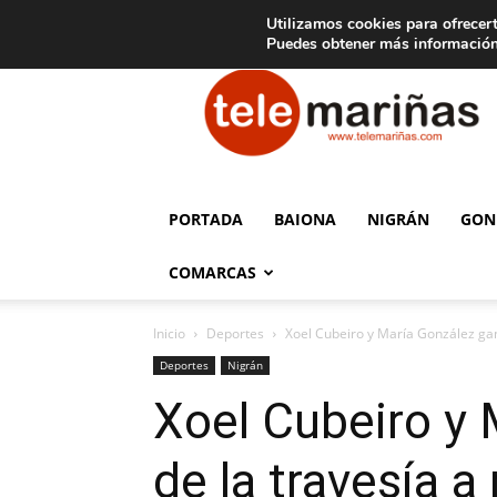
C
15
Aviso legal
Tarifas de publicidad
Oia
Utilizamos cookies para ofrecert
Puedes obtener más información
Telemariñas
PORTADA
BAIONA
NIGRÁN
GON
COMARCAS
Inicio
Deportes
Xoel Cubeiro y María González gana
Deportes
Nigrán
Xoel Cubeiro y 
de la travesía 