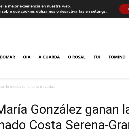
e la mejor experiencia en nuestra web.
 sobre qué cookies utilizamos o desactivarlas en
settings
.
DOMAR
OIA
A GUARDA
O ROSAL
TUI
TOMIÑO
n la prueba reina de la travesía...
María González ganan l
a nado Costa Serena-Gr