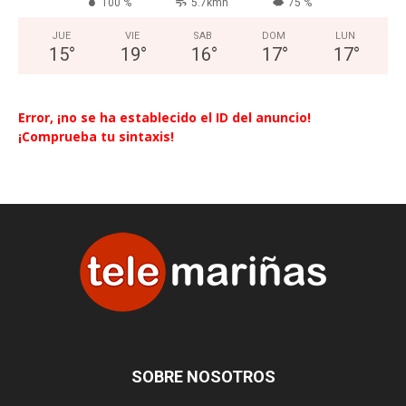
100 %
5.7kmh
75 %
JUE
VIE
SAB
DOM
LUN
15
°
19
°
16
°
17
°
17
°
Error, ¡no se ha establecido el ID del anuncio!
¡Comprueba tu sintaxis!
SOBRE NOSOTROS