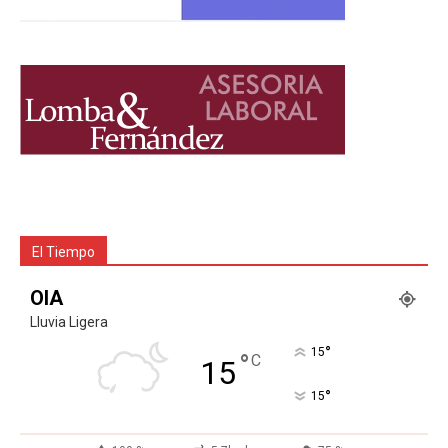
El Tiempo
OIA
Lluvia Ligera
°
15
°
C
15
°
15