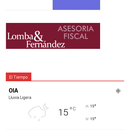
El Tiempo
OIA
Lluvia Ligera
°
15
°
C
15
°
15