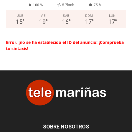
100 %
5.7kmh
75 %
JUE
VIE
SAB
DOM
LUN
15
°
19
°
16
°
17
°
17
°
Error, ¡no se ha establecido el ID del anuncio! ¡Comprueba
tu sintaxis!
SOBRE NOSOTROS