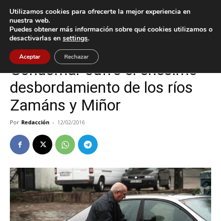
Utilizamos cookies para ofrecerte la mejor experiencia en
nuestra web.
Puedes obtener más información sobre qué cookies utilizamos o
Inicio
Gondomar
desactivarlas en
settings
.
Gondomar
Sucesos
Aceptar
Rechazar
Gondomar sufre el enésimo
desbordamiento de los ríos
Zamáns y Miñor
Por
Redacción
-
12/02/2016