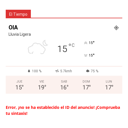
El Tiempo
OIA
Lluvia Ligera
°
15
°
C
15
°
15
100 %
5.7kmh
75 %
JUE
VIE
SAB
DOM
LUN
15
°
19
°
16
°
17
°
17
°
Error, ¡no se ha establecido el ID del anuncio! ¡Comprueba
tu sintaxis!