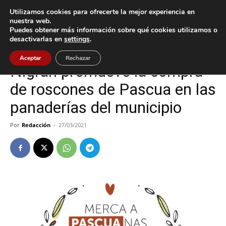
Utilizamos cookies para ofrecerte la mejor experiencia en
nuestra web.
Puedes obtener más información sobre qué cookies utilizamos o
Inicio
Nigrán
desactivarlas en
settings
.
Nigrán
Aceptar
Rechazar
Nigrán promueve la compra
de roscones de Pascua en las
panaderías del municipio
Por
Redacción
-
27/03/2021