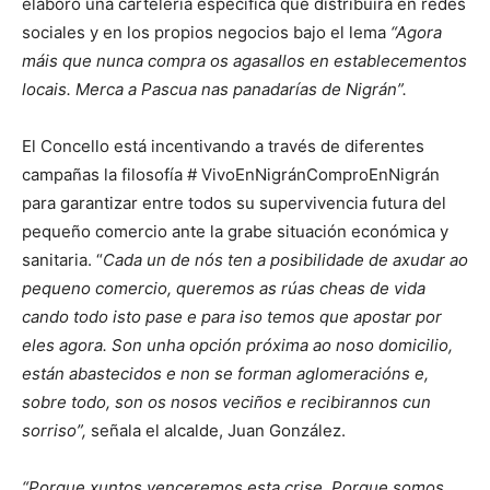
elaboró una cartelería específica que distribuirá en redes
sociales y en los propios negocios bajo el lema
“
Agora
máis que nunca compra os agasallos en establecementos
locais. Merca a Pascua nas panadarías de Nigrán”
.
El Concello está incentivando a través de diferentes
campañas la filosofía # VivoEnNigránComproEnNigrán
para garantizar entre todos su supervivencia futura del
pequeño comercio ante la grabe situación económica y
sanitaria. “
Cada un de nós ten a posibilidade de axudar ao
pequeno comercio, queremos as rúas cheas de vida
cando todo isto pase e para iso temos que apostar por
eles agora. Son unha opción próxima ao noso domicilio,
están abastecidos e non se forman aglomeracións e,
sobre todo, son os nosos veciños e recibirannos cun
sorriso
”,
señala el alcalde, Juan González.
“
Porque xuntos venceremos esta crise. Porque somos