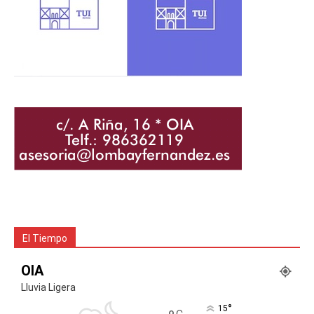
El Tiempo
OIA
Lluvia Ligera
°
15