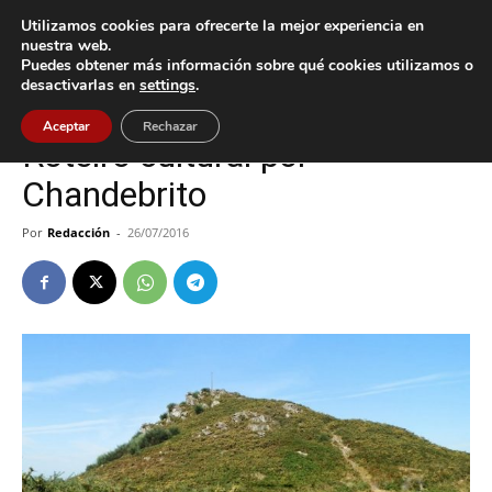
Utilizamos cookies para ofrecerte la mejor experiencia en
nuestra web.
Puedes obtener más información sobre qué cookies utilizamos o
Inicio
Cultura / Ocio
desactivarlas en
settings
.
Cultura / Ocio
Nigrán
Aceptar
Rechazar
Roteiro cultural por
Chandebrito
Por
Redacción
-
26/07/2016