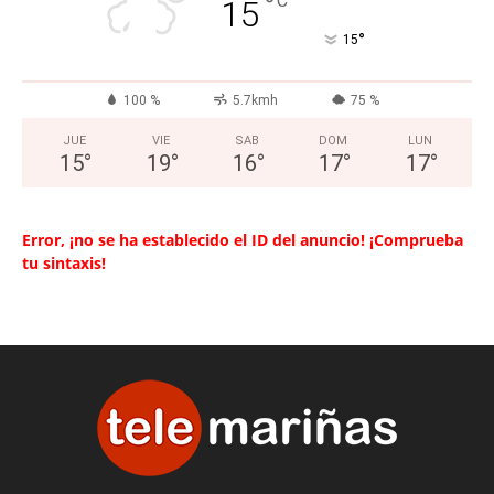
°
C
15
°
15
100 %
5.7kmh
75 %
JUE
VIE
SAB
DOM
LUN
15
°
19
°
16
°
17
°
17
°
Error, ¡no se ha establecido el ID del anuncio! ¡Comprueba
tu sintaxis!